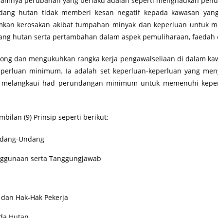
ra amnya perubahan yang berlaku adalah seperti menghadkan pen
adang hutan tidak memberi kesan negatif kepada kawasan yan
mkan kerosakan akibat tumpahan minyak dan keperluan untuk 
ang hutan serta pertambahan dalam aspek pemuliharaan, faedah e
okong dan mengukuhkan rangka kerja pengawalseliaan di dalam ka
erluan minimum. Ia adalah set keperluan-keperluan yang me
elangkaui had perundangan minimum untuk memenuhi keperluan
bilan (9) Prinsip seperti berikut:
ndang-Undang
enggunaan serta Tanggungjawab
 dan Hak-Hak Pekerja
ada Hutan