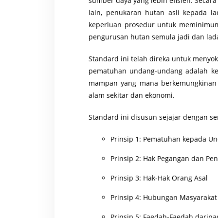
sumber daya yang lebih efisien. Seca
lain, penukaran hutan asli kepada l
keperluan prosedur untuk meminimu
pengurusan hutan semula jadi dan lad
Standard ini telah direka untuk meny
pematuhan undang-undang adalah kep
mampan yang mana berkemungkinan m
alam sekitar dan ekonomi.
Standard ini disusun sejajar dengan sem
Prinsip 1: Pematuhan kepada U
Prinsip 2: Hak Pegangan dan P
Prinsip 3: Hak-Hak Orang Asal
Prinsip 4: Hubungan Masyarakat
Prinsip 5: Faedah-Faedah darip