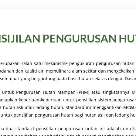
SIJILAN PENGURUSAN H
 merupakan salah satu mekanisme pengukuran pengurusan huta
dahan dan kualiti air, memulihara alam sekitar dan mengekalkan
setempat yang bergantung pada hasil hutan selaras dengan Dasa
&I) untuk Pengurusan Hutan Mampan (PHM) atau singkatannya 
netapkan keperluan-keperluan untuk pensijilan sistem pengurus
a hutan asli atau ladang hutan. Standard ini menggantikan MC&I 
untuk pensijilan pengurusan hutan bagi hutan asli dan ladang hut
ua-dua standard pensijilan pengurusan hutan ini adalah unt