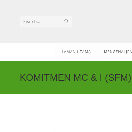
Search...
LAMAN UTAMA
MENGENAI JP
KOMITMEN MC & I (SFM)